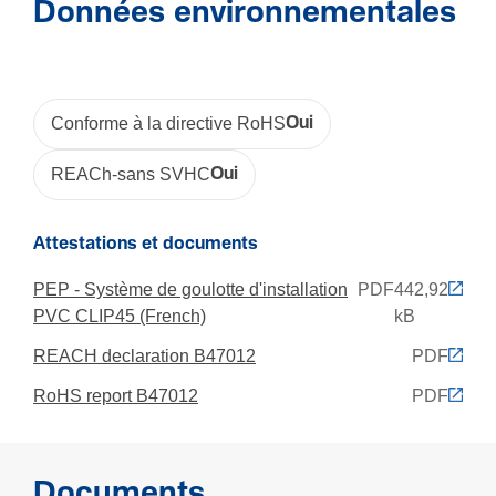
Données environnementales
Capa­cité
Nombre max. de câbles (Ø 11 mm, 50 % remplis, avec
dispo­si­tifs)
Conforme à la directive RoHS
Oui
24
REACh-sans SVHC
Oui
Nombre max. de câbles (Ø 11 mm, 50 % remplis, sans
dispo­si­tifs)
13
Attestations et documents
PEP - Système de goulotte d'installation
PDF
442,92
Compatibilité
PVC CLIP45 (French)
kB
Format compatible avec l'installation du dispo­sitif
REACH declaration B47012
PDF
Direct 45 mm
RoHS report B47012
PDF
Installation, montage
Documents