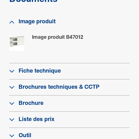
Perfo­ra­tion de socle
Oui
Image produit
Matière
Image produit B47012
Maté­riau
Poly­vi­nyl­chlo­ride (PVC)
Trai­te­ment
Non traité
Fiche technique
Couleur
Blanc
Brochures techniques & CCTP
Code RAL
9016
Brochure
Liste des prix
Sécu­rité
Résis­tance aux chocs IK
Outil