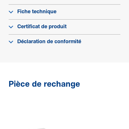
IK08
Classe de protection (IP)
Fiche technique
IP4X
Certificat de produit
Condi­tions d'uti­li­sa­tion
Déclaration de conformité
Tempé­ra­ture de service
-5 -+60 °C
Connec­ti­vité
Pièce de rechange
Acces­soires d'ali­gne­ment goulotte
Profilé pré-­équipé d'éclisses
Equi­pe­ment
Agrafe incluse