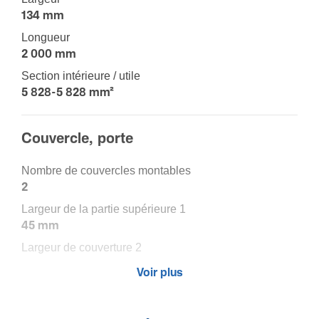
134 mm
Longueur
2 000 mm
Section intérieure / utile
5 828-5 828 mm²
Couver­cle, porte
Nombre de couvercles montables
2
Largeur de la partie supé­rieure 1
45 mm
Largeur de couver­ture 2
45 mm
Voir plus
Largeur de la partie supé­rieure 3
0