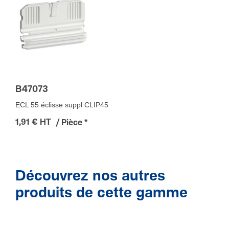
Non
Nombre d'agrafes par mètre
0
Nombre de cloi­sons
2
Avec film de protection
B47073
Oui
ECL 55 éclisse suppl CLIP45
1,91 € HT
/ Pièce
*
Découvrez nos autres
produits de cette gamme