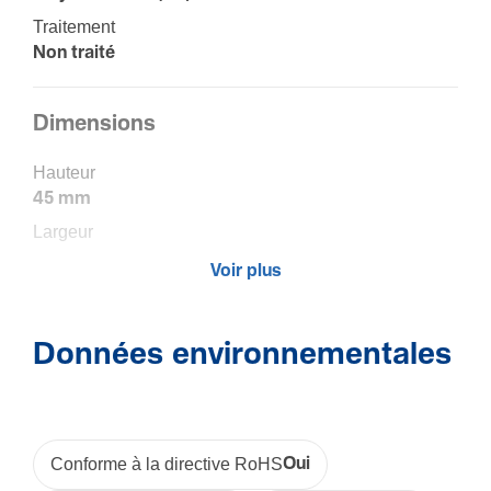
Trai­te­ment
Non traité
Dimen­sions
Hauteur
45 mm
Largeur
22,5 mm
Voir plus
Profondeur
24 mm
Données environnementales
Sécu­rité
Classe de protection (IP)
IP20
Conforme à la directive RoHS
Oui