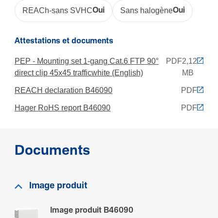
Résis­tance aux chocs IK
REACh-sans SVHC
Oui
Sans halogène
Oui
IK07
Attestations et documents
Gammes compatibles
PEP - Mounting set 1-gang Cat.6 FTP 90°
PDF
2,12
Clip45 PVC, Clip45 PVC Antibac, Clip45 Sans
direct clip 45x45 trafficwhite (English)
MB
Halogène
REACH declaration B46090
PDF
Hager RoHS report B46090
PDF
Documents
Image produit
Image produit B46090