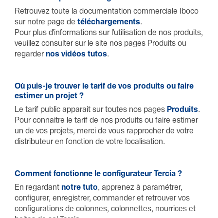
Retrouvez toute la docu­mentation commer­ciale Iboco
sur notre page de
télé­char­ge­ments
.
Pour plus d'infor­ma­t­ions sur l'utilisa­tion de nos produits,
veuillez consulter sur le site nos pages Produits ou
regarder
nos vidéos tutos
.
Où puis-je trouver le tarif de vos produits ou faire
estimer un projet ?
Le tarif public apparait sur toutes nos pages
Produits
.
Pour conn­aitre le tarif de nos produits ou faire estimer
un de vos projets, merci de vous rapprocher de votre
distri­buteur en fonc­tion de votre loca­lisa­tion.
Comment fonc­t­ionne le configurateur Tercia ?
En regar­dant
notre tuto
, apprenez à paramé­trer,
config­urer, enre­gi­s­trer, comm­ander et retrouver vos
config­ur­a­t­ions de colonnes, colonnettes, nourrices et