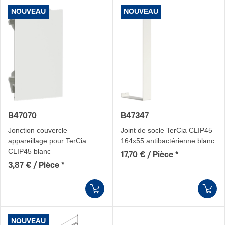
NOUVEAU
NOUVEAU
B47070
B47347
Jonc­tion couvercle
Joint de socle TerCia CLIP45
appareillage pour TerCia
164x55 anti­bac­té­rienne blanc
CLIP45 blanc
17,70 € / Pièce
*
3,87 € / Pièce
*
NOUVEAU