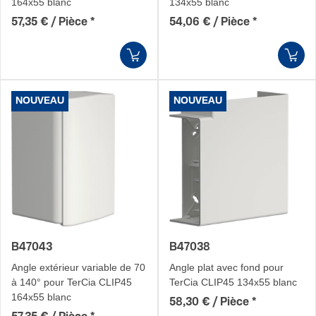
164x55 blanc
134x55 blanc
57,35 € / Pièce
*
54,06 € / Pièce
*
NOUVEAU
NOUVEAU
B47043
B47038
Angle extérieur variable de 70
Angle plat avec fond pour
à 140° pour TerCia CLIP45
TerCia CLIP45 134x55 blanc
164x55 blanc
58,30 € / Pièce
*