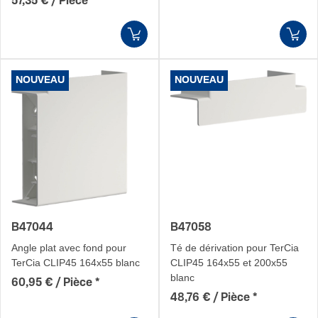
57,35 € / Pièce
*
NOUVEAU
NOUVEAU
B47044
B47058
Angle plat avec fond pour
Té de dérivation pour TerCia
TerCia CLIP45 164x55 blanc
CLIP45 164x55 et 200x55
blanc
60,95 € / Pièce
*
48,76 € / Pièce
*