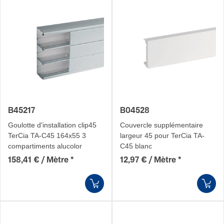
B45217
B04528
Goulotte d'installation clip45
Couvercle supplé­men­taire
TerCia TA-C45 164x55 3
largeur 45 pour TerCia TA-
compartiments alucolor
C45 blanc
158,41 € / Mètre
*
12,97 € / Mètre
*