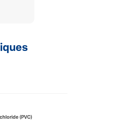
niques
l­chlo­ride (PVC)