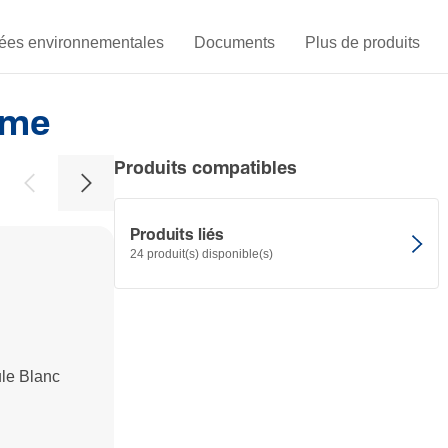
es environnementales
Documents
Plus de produits
ème
Produits compatibles
Produits liés
24 produit(s) disponible(s)
B46102
le Blanc
Support SUB-
20,88 € HT/ 