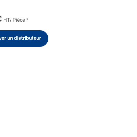
€
HT/ Pièce
*
er un distributeur