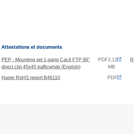
Attestations et documents
PEP - Mounting set 1-gang Cat.6 FTP 90°
PDF
2,12
R
direct clip 45x45 trafficwhite (English)
MB
Hager RoHS report B46110
PDF