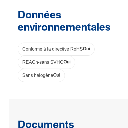
Données
environnementales
Conforme à la directive RoHS
Oui
REACh-sans SVHC
Oui
Sans halogène
Oui
Documents