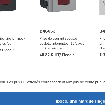
B46063
B4
bipolaire lumineux
Prise de courant speciale
Pri
ules Alu
goulotte interrupteur 16A avec
sim
LED aluminium
bla
/ Pièce
*
49,82 €
11,
HT/ Pièce
*
tion. Les prix HT affichés correspondent aux prix de vente publ
Iboco, une marque Hage