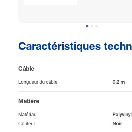
Caractéristiques tech
Câble
Longueur du câble
0,2 m
Matière
Maté­riau
Poly­vi­ny
Couleur
Noir