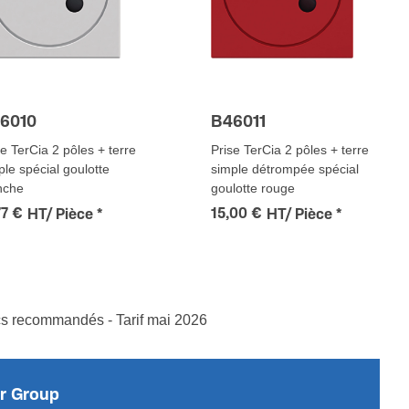
6010
B46011
se TerCia 2 pôles + terre
Prise TerCia 2 pôles + terre
ple spécial goulotte
simple détrompée spécial
nche
goulotte rouge
77 €
15,00 €
HT/ Pièce
*
HT/ Pièce
*
ics recommandés - Tarif mai 2026
r Group