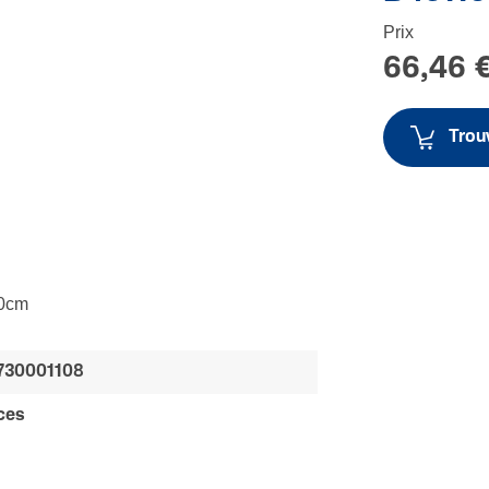
Prix
66,46 
Trouv
20cm
730001108
ces