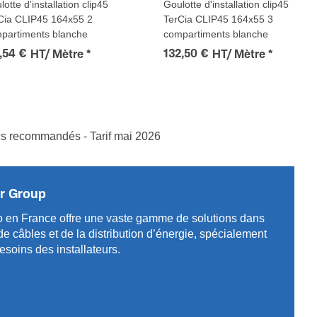
otte d'installation clip45
Goulotte d'installation clip45
Cia CLIP45 164x55 2
TerCia CLIP45 164x55 3
partiments blanche
compartiments blanche
,54 €
132,50 €
HT/ Mètre
*
HT/ Mètre
*
ics recommandés - Tarif mai 2026
r Group
 en France offre une vaste gamme de solut­ions dans
câbles et de la distri­bution d’énergie, spéci­a­l­ement
soins des installa­teurs.