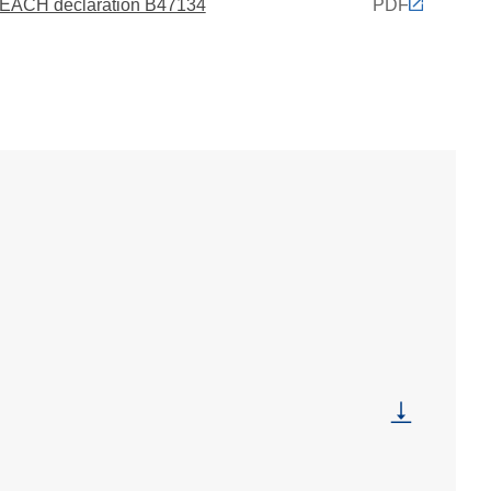
EACH declaration B47134
PDF