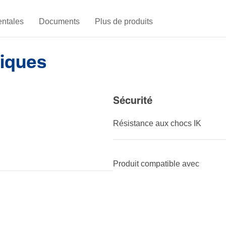
ntales
Documents
Plus de produits
niques
Sécu­rité
Résis­tance aux chocs IK
Produit compatible avec