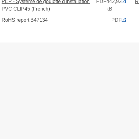
PEP - Système de goulotte d'installation
PDF
442,92
R
PVC CLIP45 (French)
kB
RoHS report B47134
PDF