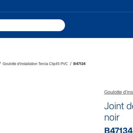
Goulotte d'installation Tercia Clip45 PVC
B47134
Goulotte d'in
Joint 
noir
B47134