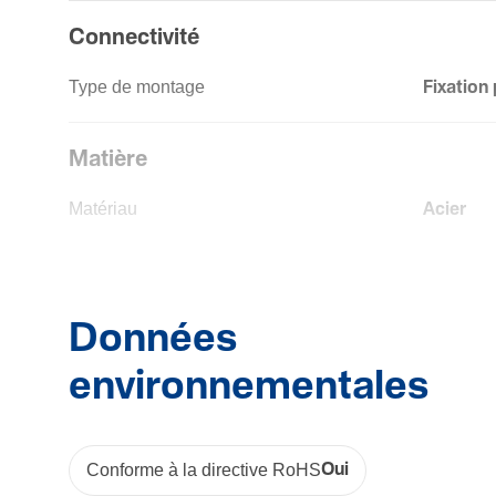
Connec­ti­vité
Type de montage
Fixation 
Matière
Maté­riau
Acier
Trai­te­ment
Ther­mo­
Couleur
Noir
Code RAL
9011
Données
environnementales
Conforme à la directive RoHS
Oui