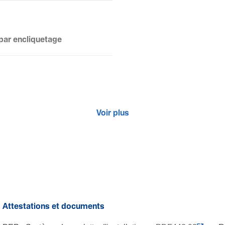
par enclique­tage
laquage
Voir plus
Attestations et documents