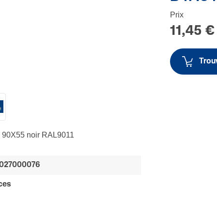
Prix
11,45 €
Trouv
p45 90X55 noir RAL9011
027000076
ces