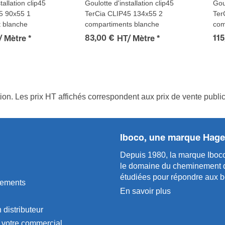
tallation clip45
Goulotte d'installation clip45
Goul
5 90x55 1
TerCia CLIP45 134x55 2
Ter
 blanche
compartiments blanche
com
83,00 €
115
/ Mètre
*
HT/ Mètre
*
tion. Les prix HT affichés correspondent aux prix de vente publ
Iboco, une marque Hage
Depuis 1980, la marque Iboco
le domaine du chemi­n­ement de 
étudiées pour répondre aux be
gements
En savoir plus
 distributeur
 votre commercial