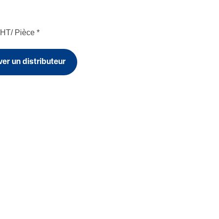
HT/ Pièce
*
er un distributeur