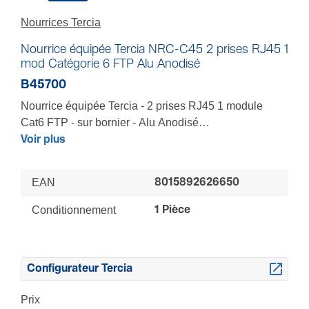
Nourrices Tercia
Nourrice équipée Tercia NRC-C45 2 prises RJ45 1
mod Catégorie 6 FTP Alu Anodisé
B45700
Nourrice équipée Tercia - 2 prises RJ45 1 module
Cat6 FTP - sur bornier - Alu Anodisé
A installer sur ou sous un bureau, une table de
Voir plus
réunion, etc. - Rotation 360° - Supports orientables :
raccordement appareillages et sur borniers sans vis -
EAN
8015892626650
Combinaisons multiples à la demande : raccordement
sur bornier, sur connecteur Wago™ ou Wieland™ avec
Conditionnement
1 Pièce
ou sans câbles - Vissée, collée ou fixée avec des
colliers de serrage pour ne pas abîmer le mobilier
Configurateur Tercia
Prix