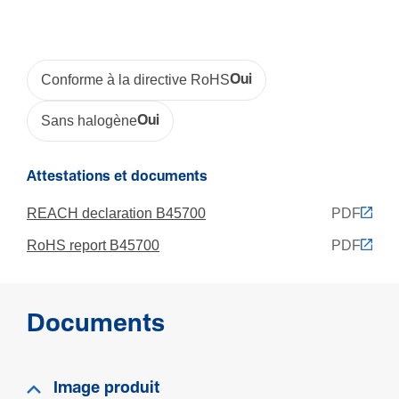
Longueur
240 mm
Profondeur de montage
45 mm
Conforme à la directive RoHS
Oui
Sans halogène
Oui
Acces­soires
Pré-­équipé
Attestations et documents
Oui
REACH declaration B45700
PDF
RoHS report B45700
PDF
Matière
Maté­riau
Aluminium
Documents
Couleur
Aluminium
Image produit