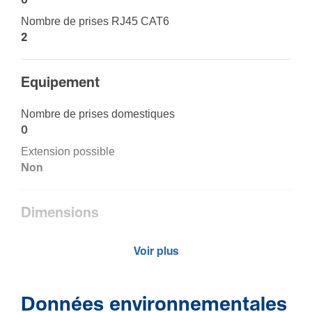
0
Nombre de prises RJ45 CAT6
2
Equi­pe­ment
Nombre de prises domes­tiques
0
Exten­sion possible
Non
Dimen­sions
Hauteur
Voir plus
55 mm
Largeur
55 mm
Données environnementales