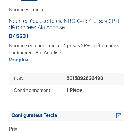
Nourrices Tercia
Nourrice équipée Tercia NRC-C45 4 prises 2P+T
détrompées Alu Anodisé
B45631
Nourrice équipée Tercia - 4 prises 2P+T détrompées -
sur bornier - Alu Anodisé
A installer sur ou sous un bureau, une table de
Voir plus
réunion, etc. - Rotation 360° - Supports orientables :
raccordement appareillages et sur borniers sans vis -
EAN
8015892626490
Combinaisons multiples à la demande : raccordement
sur bornier, sur connecteur Wago™ ou Wieland™ avec
Conditionnement
1 Pièce
ou sans câbles - Vissée, collée ou fixée avec des
colliers de serrage pour ne pas abîmer le mobilier
Configurateur Tercia
Prix