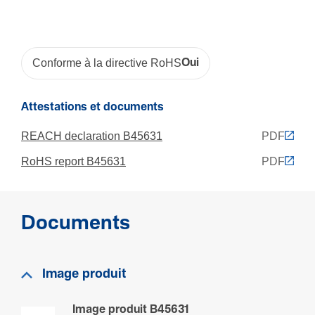
Dimen­sions
Hauteur
Conforme à la directive RoHS
Oui
55 mm
Largeur
Attestations et documents
55 mm
REACH declaration B45631
PDF
Longueur
240 mm
RoHS report B45631
PDF
Acces­soires
Documents
Pré-­équipé
Oui
Image produit
Matière
Image produit B45631