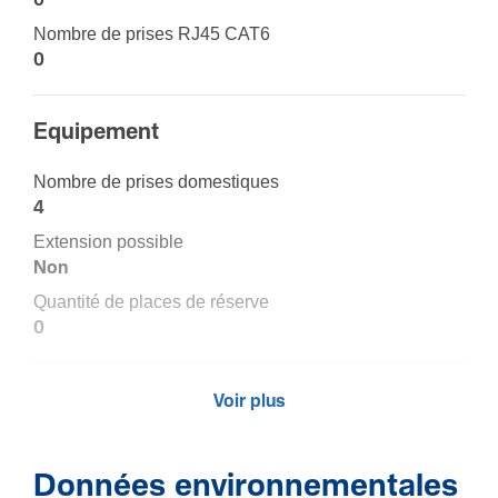
0
Nombre de prises RJ45 CAT6
0
Equi­pe­ment
Nombre de prises domes­tiques
4
Exten­sion possible
Non
Quantité de places de réserve
0
Câble
Voir plus
Longueur de câble de raccor­de­ment
0
Données environnementales