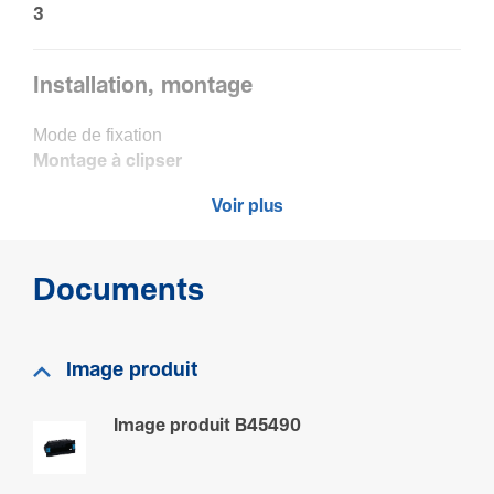
3
Installation, montage
Mode de fixation
Montage à clipser
Voir plus
Raccor­de­ment
Nombre d'en­trée de câbles
Documents
4
Nombre de serre câbles
4
Image produit
Image produit B45490
Matière
Maté­riau