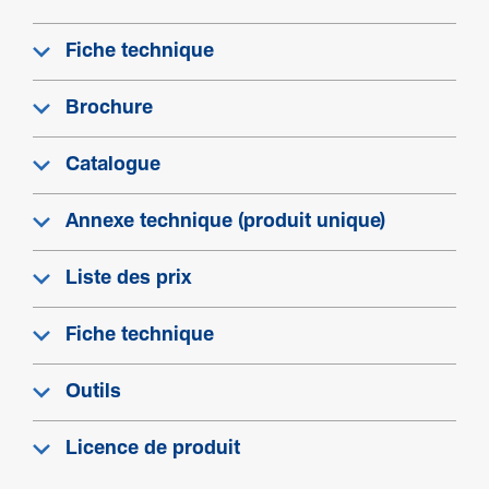
PC-ABS
Fiche technique
Couleur
Noir
Brochure
Code RAL
9005
Catalogue
Compatibilité
Annexe technique (produit unique)
Format compatible avec l'installation du dispo­sitif
Liste des prix
47 x 45 mm
Fiche technique
Outils
Licence de produit