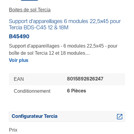
Boites de sol Tercia
Support d'appareillages 6 modules 22,5x45 pour
Tercia BDS-C45 12 & 18M
B45490
Support d'appareillages - 6 modules 22,5x45 - pour
boîte de sol Tercia 12 et 18 modules
Pour ajouter rapidement vos appareillages à clipsage
Voir plus
45 - Prémontage des supports en dehors de la boîte de
sol - Plusieurs hauteurs de verrouillage possibles
EAN
8015892626247
LES + : Mise en oeuvre facilitée - Gain de temps
Conditionnement
6 Pièces
Configurateur Tercia
Prix