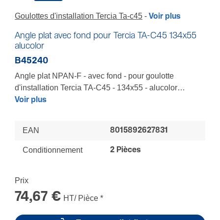
Goulottes d'installation Tercia Ta-c45
Voir plus
Angle plat avec fond pour Tercia TA-C45 134x55
alucolor
B45240
Angle plat NPAN-F - avec fond - pour goulotte
d'installation Tercia TA-C45 - 134x55 - alucolor
RAL9006
Voir plus
Pour épouser au mieux tous les volumes d'une pièce -
Pour passer d'un cheminement horizontal à un
EAN
8015892627831
cheminement vertical en angle de mur - Tenue
renforcée - Recouvrement total des socles et
Conditionnement
2 Pièces
couvercles - Avec cloison VDI pour conserver la
séparation des courants dans l'angle
Prix
LES+ : Respect des rayons de courbure - Mise en
oeuvre facilitée - Finition soignée - Respect des
74,67 €
HT/ Pièce
*
normes