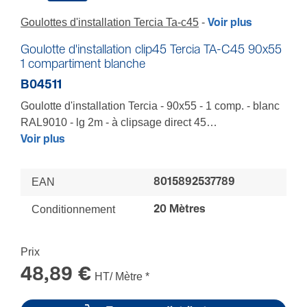
Goulottes d'installation Tercia Ta-c45
Voir plus
Goulotte d'installation clip45 Tercia TA-C45 90x55
1 compartiment blanche
B04511
Goulotte d'installation Tercia - 90x55 - 1 comp. - blanc
RAL9010 - lg 2m - à clipsage direct 45
Permet tous types de cheminements en plinthe, en
Voir plus
allège, à la verticale et à l’horizontale - Accepte tous
les autres standards d’appareillages par découpe de
EAN
8015892537789
la cloison - Jonction couvercle appareillage JCA45U
(IP4X) - Tenue à l'arrachement des app. 45 garantie
Conditionnement
20 Mètres
entre 250 et 300 Newton - Profondeur 55, passage
aisé des câbles à l’arrière des prises - Compatible
Prix
avec nos appareillages Tercia
48,89 €
HT/ Mètre
*