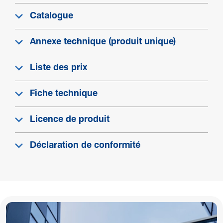
-5 - 60 °C
Catalogue
Connec­ti­vité
Annexe technique (produit unique)
Acces­soires d'ali­gne­ment goulotte
Liste des prix
Sans éclisses
Fiche technique
Equi­pe­ment
Licence de produit
Agrafe incluse
Non
Déclaration de conformité
Nombre d'agrafes par mètre
0
Nombre de cloi­sons
0
Avec film de protection
Oui