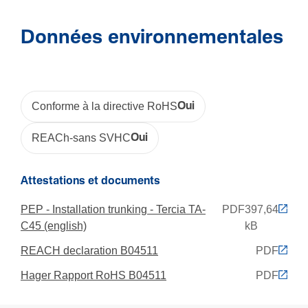
0,00 mm
Données environnementales
Compatibilité
Format compatible avec l'installation du dispo­sitif
47 x 45 mm
Conforme à la directive RoHS
Oui
REACh-sans SVHC
Oui
Installation, montage
Perfo­ra­tion de socle
Attestations et documents
Oui
PEP - Installation trunking - Tercia TA-
PDF
397,64
C45 (english)
kB
Matière
REACH declaration B04511
PDF
Maté­riau
Hager Rapport RoHS B04511
PDF
Poly­vi­nyl­chlo­ride (PVC)