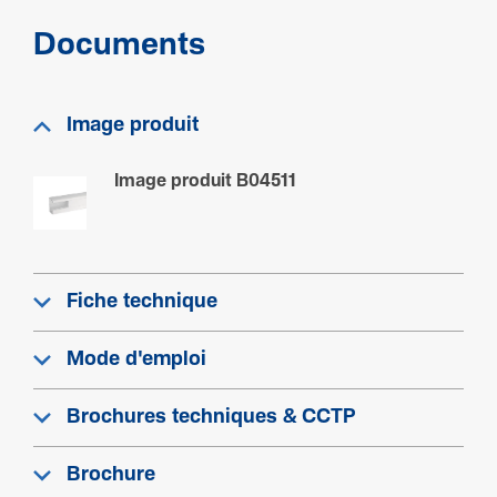
Trai­te­ment
Non traité
Documents
Couleur
Blanc
Code RAL
Image produit
9010
Image produit B04511
Sécu­rité
Résis­tance aux chocs IK
IK08
Fiche technique
Classe de protection (IP)
IP40
Mode d'emploi
Brochures techniques & CCTP
Condi­tions d'uti­li­sa­tion
Brochure
Tempé­ra­ture de service