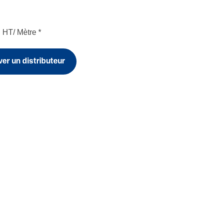
€
HT/ Mètre
*
er un distributeur