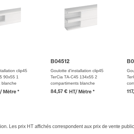
B04512
B0
tallation clip45
Goulotte d'installation clip45
Goul
5 90x55 1
TerCia TA-C45 134x55 2
Ter
 blanche
compartiments blanche
com
84,57 €
117
/ Mètre
*
HT/ Mètre
*
tion. Les prix HT affichés correspondent aux prix de vente publ