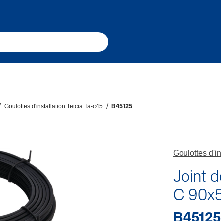
Goulottes d'installation Tercia Ta-c45
B45125
Goulottes d'in
Joint d
C 90x5
B45125