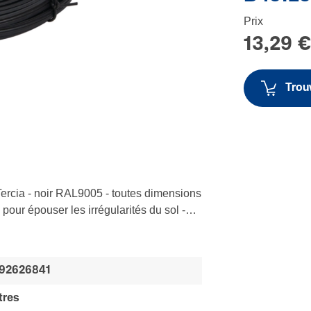
Prix
13,29 
Trouv
 Tercia - noir RAL9005 - toutes dimensions
 pour épouser les irrégularités du sol -
nt longueurs livrée avec l’angle
 soignée
92626841
tres