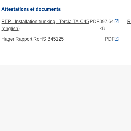
Attestations et documents
PEP - Installation trunking - Tercia TA-C45
PDF
397,64
R
(english)
kB
Hager Rapport RoHS B45125
PDF