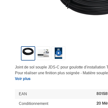
Joint de sol souple JDS-C pour goulotte d'installation
Pour réaliser une finition plus soignée - Matière souple
Montage après pose des socles - Cale de positionneme
Voir plus
intérieur variable pour faciliter la pose du joint
LES + : Mise en oeuvre facilitée - Discrétion - Finition
EAN
80158
Conditionnement
20 Mè