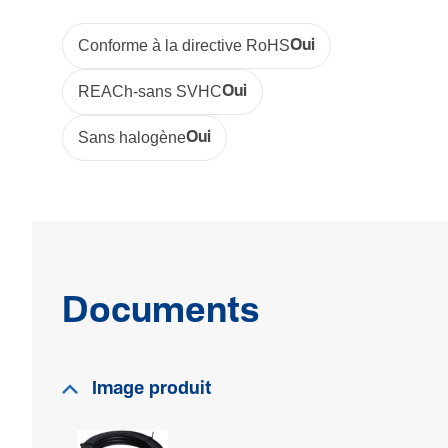
Conforme à la directive RoHS
Oui
REACh-sans SVHC
Oui
Sans halogène
Oui
Documents
Image produit