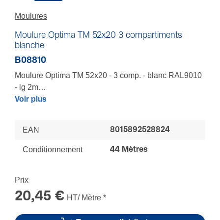
Moulures
Moulure Optima TM 52x20 3 compartiments
blanche
B08810
Moulure Optima TM 52x20 - 3 comp. - blanc RAL9010
- lg 2m
Cloison guide clou isolante - Séparation courants fort
Voir plus
et faible - Tenue des couvercles et des composants
renforcée - Gamme complète de composants système
EAN
8015892528824
à clipsage aisé pour un recouvrement parfait - souple,
s’adapte aux supports non plans, accepte tous les
Conditionnement
44 Mètres
modes de coupe et fixation, résistante aux variations
thermiques - Peut être peinte pour s'adapter à tous vos
Prix
intérieurs - Système complet de moulures, boitiers et
appareillages
20,45 €
HT/ Mètre
*