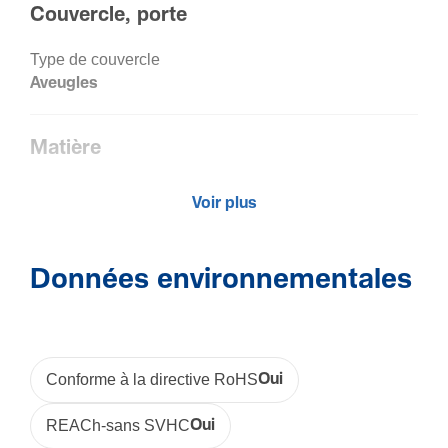
Couver­cle, porte
Type de couvercle
Aveugles
Matière
Maté­riau
Voir plus
Poly­vi­nyl­chlo­ride (PVC)
Trai­te­ment
Non traité
Données environnementales
Code RAL
9010
Couleur
Blanc
Conforme à la directive RoHS
Oui
REACh-sans SVHC
Oui
Sécu­rité