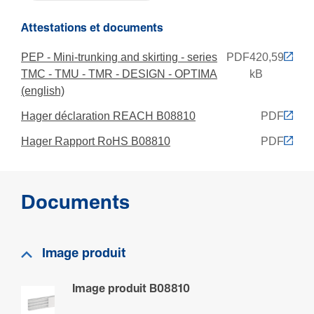
Résis­tance aux chocs IK
Attestations et documents
IK07
PEP - Mini-trunking and skirting - series
PDF
420,59
Classe de protection (IP)
TMC - TMU - TMR - DESIGN - OPTIMA
kB
IP40
(english)
Hager déclaration REACH B08810
PDF
Normes
Hager Rapport RoHS B08810
PDF
Convient pour l'in­té­grité fonc­tion­nelle selon DIN4102-
12
Non
Documents
Condi­tions d'uti­li­sa­tion
Image produit
Tempé­ra­ture de service
15 - 60 °C
Image produit B08810