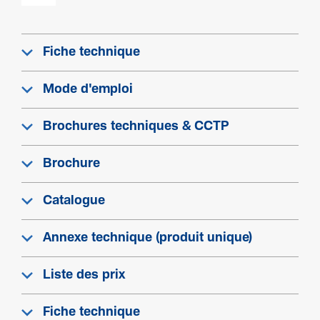
Connec­ti­vité
Acces­soires d'ali­gne­ment goulotte
Fiche technique
Sans éclisses
Mode d'emploi
Equi­pe­ment
Brochures techniques & CCTP
Nombre de cloi­sons
0
Brochure
Nombre de compartiments
3-3
Catalogue
Nombre de cloi­sons clip­sables
0
Annexe technique (produit unique)
Agrafe incluse
Liste des prix
Non
Avec film de protection
Fiche technique
Non