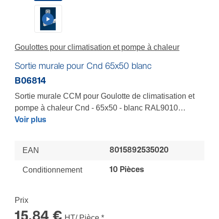
Goulottes pour climatisation et pompe à chaleur
Sortie murale pour Cnd 65x50 blanc
B06814
Sortie murale CCM pour Goulotte de climatisation et
pompe à chaleur Cnd - 65x50 - blanc RAL9010
La forme du CCM permet de respecter le rayon de
Voir plus
courbure des liaisons de fluides - Fixation par clipsage
sur la goulotte - Possibilité de renforcer la fixation par
EAN
8015892535020
vis
LES + : Facilité de mise en oeuvre - Gain de temps -
Conditionnement
10 Pièces
Sécurité renforcée
Prix
15,84 €
HT/ Pièce
*