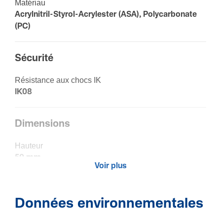
Maté­riau
Acryl­ni­tril-­Sty­rol-­Acry­lester (ASA), Polycarbonate
(PC)
Sécu­rité
Résis­tance aux chocs IK
IK08
Dimen­sions
Hauteur
50 mm
Voir plus
Fonc­tions
Données environnementales
Autoex­tin­guible