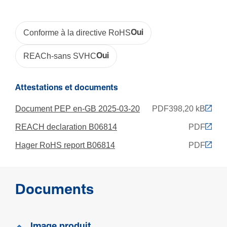
Oui
Conforme à la directive RoHS
Oui
REACh-sans SVHC
Oui
Attestations et documents
Document PEP en-GB 2025-03-20
PDF
398,20 kB
REACH declaration B06814
PDF
Hager RoHS report B06814
PDF
Documents
Image produit