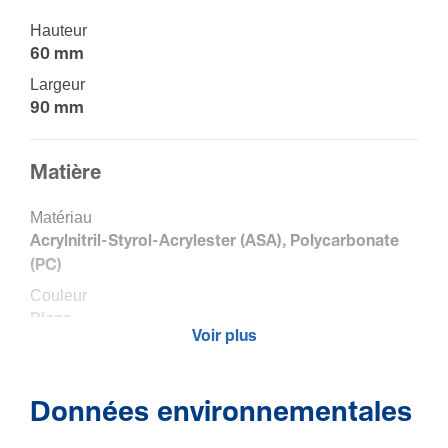
Hauteur
60 mm
Largeur
90 mm
Matière
Maté­riau
Acryl­ni­tril-­Sty­rol-­Acry­lester (ASA), Polycarbonate
(PC)
Couleur
Blanc
Voir plus
Code RAL
9003
Données environnementales
Condi­tions d'uti­li­sa­tion