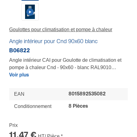
Goulottes pour climatisation et pompe à chaleur
Angle intérieur pour Cnd 90x60 blanc
B06822
Angle intérieur CAI pour Goulotte de climatisation et
pompe à chaleur Cnd - 90x60 - blanc RAL9010
Pour épouser au mieux tous les volumes d'une pièce -
Voir plus
Composants clipsables pour un recouvrement total
des coupes mêmes imprécises des socles et
EAN
8015892535082
couvercles - Forme galbée des longueurs et
composants pour s’intègrer harmonieusement au
Conditionnement
8 Pièces
décor - Matière résistante aux UV
LES + : Finition parfaite - Installation sécurisée
Prix
11,47 €
HT/ Pièce
*