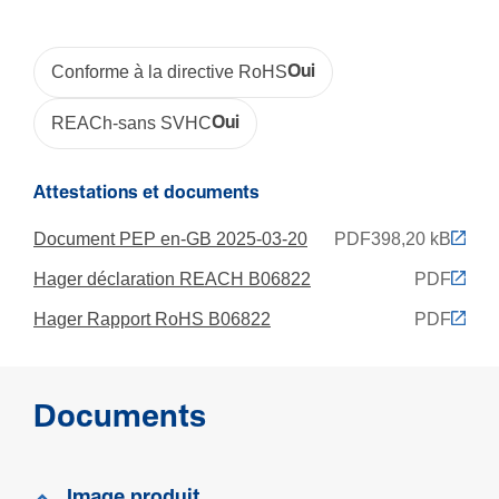
Tempé­ra­ture de service
-5 - 60 °C
Conforme à la directive RoHS
Oui
REACh-sans SVHC
Oui
Equi­pe­ment
Avec film de protection
Attestations et documents
Non
Document PEP en-GB 2025-03-20
PDF
398,20 kB
Hager déclaration REACH B06822
PDF
Produit compatible avec
Hager Rapport RoHS B06822
PDF
CND 90x60
Documents
Image produit