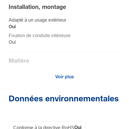
Installation, montage
Adapté à un usage extérieur
Oui
Fixation de conduite intérieure
Oui
Matière
Maté­riau
Voir plus
Poly­vi­nyl­chlo­ride (PVC)
Couleur
Blanc
Données environnementales
Code RAL
9003
Conforme à la directive RoHS
Oui