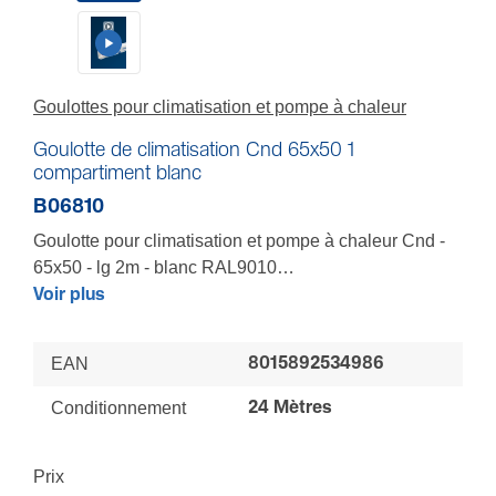
Goulottes pour climatisation et pompe à chaleur
Goulotte de climatisation Cnd 65x50 1
compartiment blanc
B06810
Goulotte pour climatisation et pompe à chaleur Cnd -
65x50 - lg 2m - blanc RAL9010
Conçue pour répondre à tous les besoins de
Voir plus
cheminements intérieur et extérieur spécifiques, des
fluides et du condensat - Socle asymétrique facilitant
EAN
8015892534986
la pose des liaisons - Système d’accroche rapide -
Fixation de colliers nylon sur le fond sans accessoire -
Conditionnement
24 Mètres
Forme galbée des longueurs et composants pour
s’intègrer harmonieusement au décor - Matière
Prix
résistante aux UV