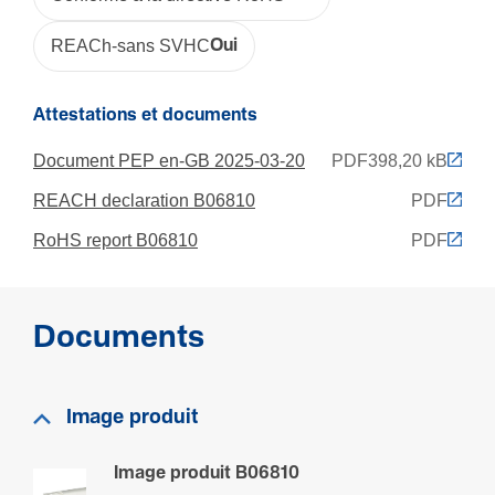
Capa­cité
REACh-sans SVHC
Oui
Nombre max. de clima­ti­seurs
1
Attestations et documents
Document PEP en-GB 2025-03-20
PDF
398,20 kB
REACH declaration B06810
PDF
RoHS report B06810
PDF
Documents
Image produit
Image produit B06810