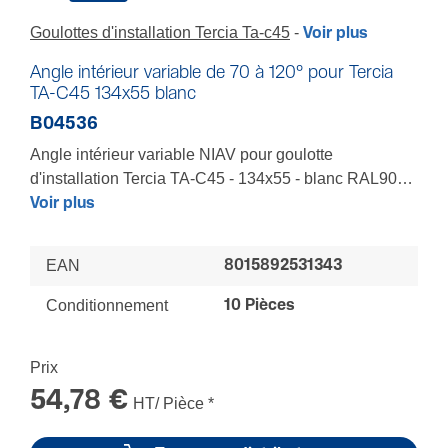
Goulottes d'installation Tercia Ta-c45
Voir plus
Angle intérieur variable de 70 à 120° pour Tercia
TA-C45 134x55 blanc
B04536
Angle intérieur variable NIAV pour goulotte
d'installation Tercia TA-C45 - 134x55 - blanc RAL9010
Variabilité de 70° à 120° - Pour épouser au mieux tous
Voir plus
les volumes d'une pièce - Adapté à toutes les
architectures mêmes les plus avant-gardistes - livré
EAN
8015892531343
avec cales de positionnement longueurs - Tenue
renforcée - Recouvrement total des socles et
Conditionnement
10 Pièces
couvercles
LES+ : Respect des rayons de courbure - Mise en
Prix
oeuvre facilitée - Finition soignée - Installation
sécurisée
54,78 €
HT/ Pièce
*