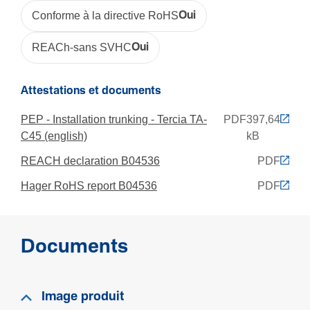
Non
Conforme à la directive RoHS
Oui
REACh-sans SVHC
Oui
Matière
Maté­riau
Attestations et documents
Poly­vi­nyl­chlo­ride (PVC)
PEP - Installation trunking - Tercia TA-
PDF
397,64
Trai­te­ment
C45 (english)
kB
Non traité
REACH declaration B04536
PDF
Couleur
Blanc
Hager RoHS report B04536
PDF
Code RAL
9010
Documents
Sécu­rité
Résis­tance aux chocs IK
Image produit
IK08