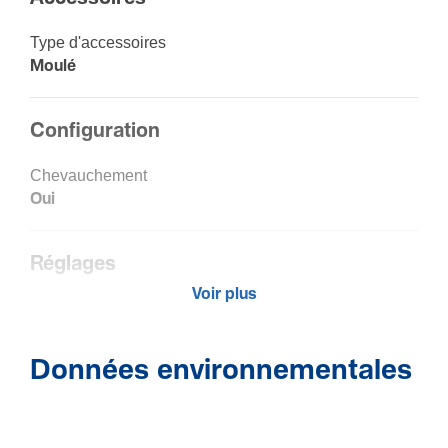
Type d'ac­ces­soires
Moulé
Configuration
Chevau­che­ment
Oui
Réglages
Voir plus
Plage d'angles
70 - 120
Données environnementales
Installation, montage
Perfo­ra­tion de socle