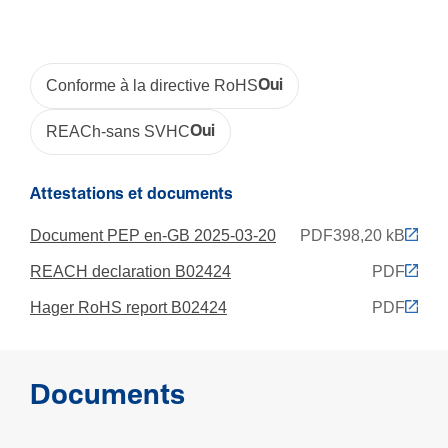
Résis­tance aux chocs IK
IK07
Classe de protection (IP)
Conforme à la directive RoHS
Oui
IP40
REACh-sans SVHC
Oui
Condi­tions d'uti­li­sa­tion
Attestations et documents
Tempé­ra­ture de service
Document PEP en-GB 2025-03-20
PDF
398,20 kB
5 - 60 °C
REACH declaration B02424
PDF
Hager RoHS report B02424
PDF
Produit compatible avec
TA-E/EN 40x40
Documents