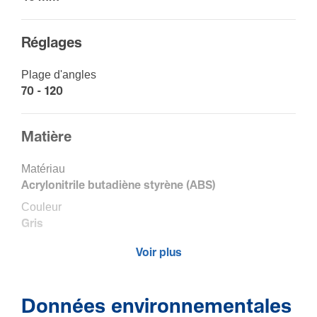
Réglages
Plage d'angles
70 - 120
Matière
Maté­riau
Acry­lo­ni­trile buta­diène styrène (ABS)
Couleur
Gris
Code RAL
Voir plus
7030
Données environnementales
Sécu­rité