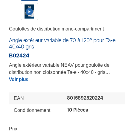
Goulottes de distribution mono-compartiment
Angle extérieur variable de 70 à 120° pour Ta-e
40x40 gris
B02424
Angle extérieur variable NEAV pour goulotte de
distribution non cloisonnée Ta-e - 40x40 - gris
RAL7030
Voir plus
Variabilité de 70 à 120° - Pour épouser au mieux tous
les volumes d'une pièce - Composant clipsable pour
EAN
8015892520224
un recouvrement total des coupes mêmes imprécises
des socles et couvercles - Tenue renforcée - Clipsage
Conditionnement
10 Pièces
en face avant (pas de fond)
LES + : Finition parfaite - Installation sécurisée -
Prix
Respect de la norme - Respect des rayons de