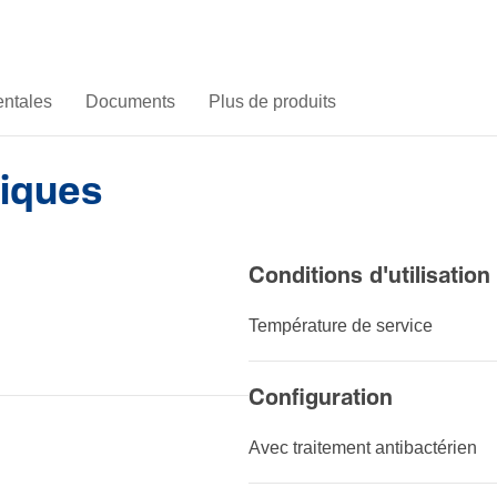
ntales
Documents
Plus de produits
niques
Condi­tions d'uti­li­sa­tion
Tempé­ra­ture de service
Configuration
Avec trai­te­ment anti­bac­té­rien