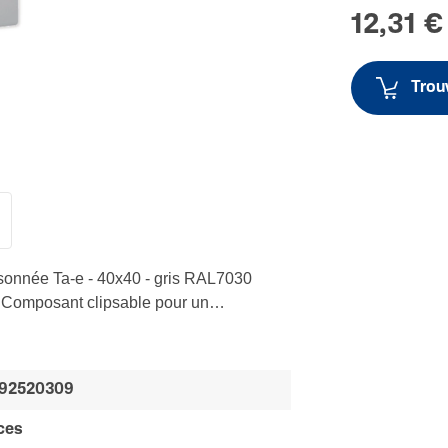
12,31 €
Trouv
isonnée Ta-e - 40x40 - gris RAL7030
- Composant clipsable pour un
ocles et couvercles - Tenue renforcée
92520309
ces