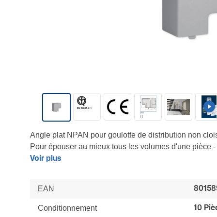
Angle plat NPAN pour goulotte de distribution non clo
Pour épouser au mieux tous les volumes d'une pièce 
recouvrement total des coupes mêmes imprécises des s
Voir plus
LES + : Finition parfaite - Installation sécurisée
EAN
80158
Conditionnement
10 Piè