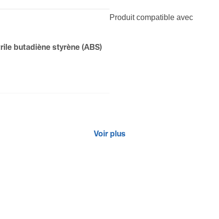
Produit compatible avec
i­trile buta­diène styrène (ABS)
Voir plus