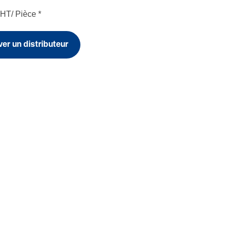
HT/ Pièce
*
er un distributeur