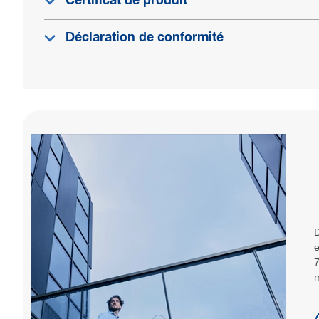
Certificat de produit
Déclaration de conformité
D
e
7
m