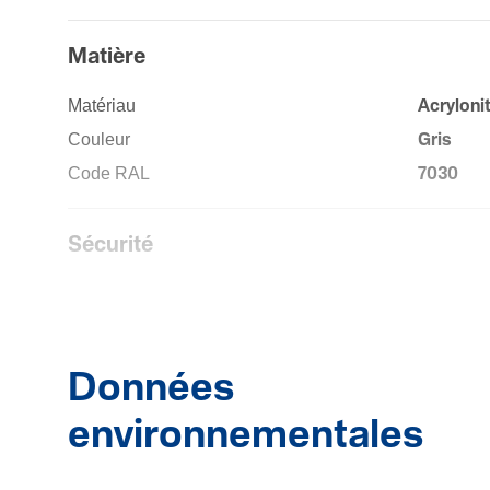
Matière
Maté­riau
Acry­lo­n
Couleur
Gris
Code RAL
7030
Sécu­rité
Résis­tance aux chocs IK
IK07
Classe de protection (IP)
IP40
Données
environnementales