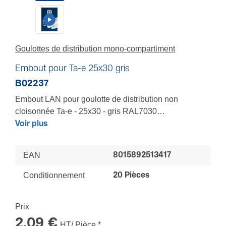
Goulottes de distribution mono-compartiment
Embout pour Ta-e 25x30 gris
B02237
Embout LAN pour goulotte de distribution non
cloisonnée Ta-e - 25x30 - gris RAL7030
Pour finaliser vos cheminements avec simplicité et
Voir plus
discrétion - clipsable pour un recouvrement total des
coupes mêmes imprécises des socles et couvercles
EAN
8015892513417
LES + : Finition parfaite - Installation sécurisée
Conditionnement
20 Pièces
Prix
2,09 €
HT/ Pièce
*