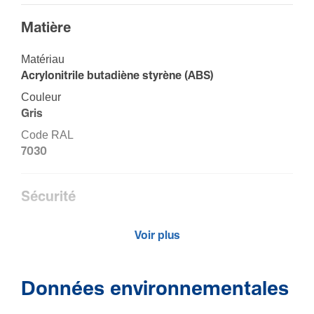
Matière
Maté­riau
Acry­lo­ni­trile buta­diène styrène (ABS)
Couleur
Gris
Code RAL
7030
Sécu­rité
Résis­tance aux chocs IK
Voir plus
IK07
Classe de protection (IP)
IP40
Données environnementales