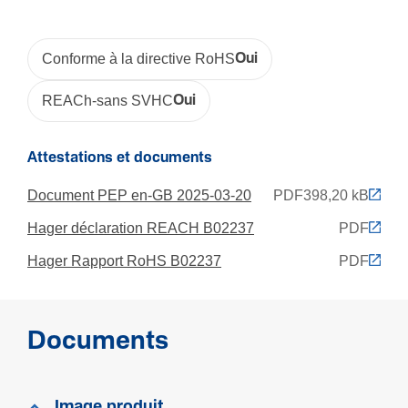
Condi­tions d'uti­li­sa­tion
Tempé­ra­ture de service
Conforme à la directive RoHS
Oui
5 - 60 °C
REACh-sans SVHC
Oui
Configuration
Attestations et documents
Avec trai­te­ment anti­bac­té­rien
Document PEP en-GB 2025-03-20
PDF
398,20 kB
Non
Hager déclaration REACH B02237
PDF
Hager Rapport RoHS B02237
PDF
Produit compatible avec
TA-E/EN 25x30
Documents
Image produit