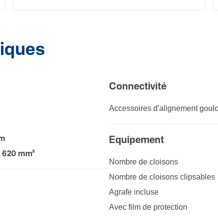
niques
Connec­ti­vité
Acces­soires d'ali­gne­ment goulo
mm
Equi­pe­ment
2 620 mm²
Nombre de cloi­sons
Nombre de cloi­sons clip­sables
Agrafe incluse
Avec film de protection