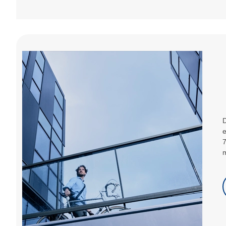
D
e
7
m