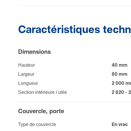
Caractéristiques tech
Dimen­sions
Hauteur
40 mm
Largeur
80 mm
Longueur
2 000 
Section intérieure / utile
2 620 - 
Couver­cle, porte
Type de couvercle
En vrac