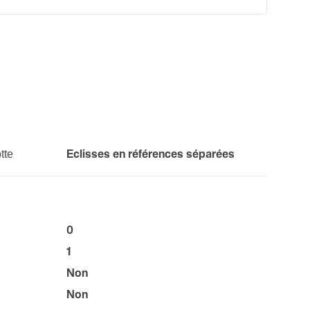
tte
Eclisses en réfé­rences sépa­rées
0
1
Non
Non