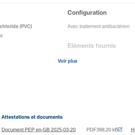
Configuration
Avec trai­te­ment anti­bac­té­rien
l­chlo­ride (PVC)
té
Eléments fournis
Livraison sur rouleau
Voir plus
Attestations et documents
Document PEP en-GB 2025-03-20
PDF
398,20 kB
H