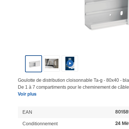
Goulotte de distribution cloisonnable Ta-g - 80x40 - b
De 1 à 7 compartiments pour le cheminement de câbles 
appareillable 45x45 - Résistance mécanique 2,5 x plu
Voir plus
- Satisfait à l’essai au fil incandescent 960° (NF EN 6
des composants - Socle symétrique et percé pour une fi
EAN
80158
120°
Conditionnement
24 Mè