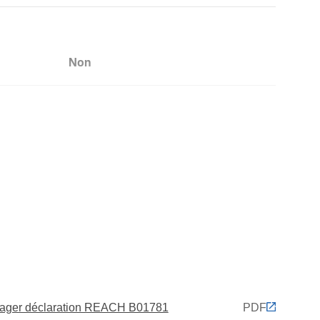
Non
Non
ager déclaration REACH B01781
PDF