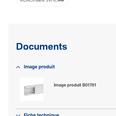
REACh-sans SVHC
Oui
selon DIN4102-12
Condi­tions d'uti­li­sa­tion
Tempé­ra­ture de service
5 - 60 °C
Documents
Image produit
Image produit B01781
Fiche technique