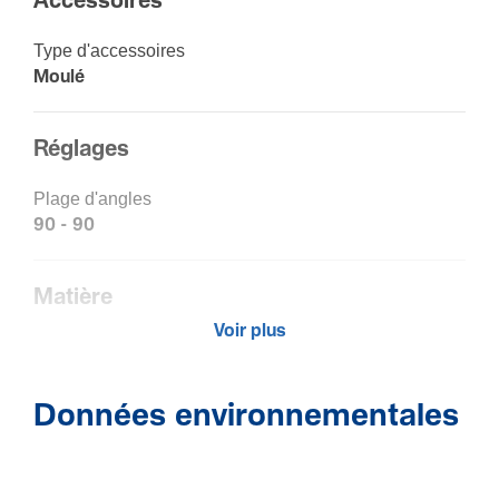
Acces­soires
Type d'ac­ces­soires
Moulé
Réglages
Plage d'angles
90 - 90
Matière
Voir plus
Maté­riau
Acry­lo­ni­trile buta­diène styrène (ABS)
Trai­te­ment
Données environnementales
Non traité
Couleur
Blanc