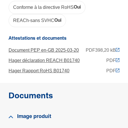
Code RAL
Conforme à la directive RoHS
Oui
9010
REACh-sans SVHC
Oui
Sécu­rité
Attestations et documents
Résis­tance aux chocs IK
Document PEP en-GB 2025-03-20
PDF
398,20 kB
IK08
Hager déclaration REACH B01740
PDF
Classe de protection (IP)
IP40
Hager Rapport RoHS B01740
PDF
Normes
Documents
Convient pour l'in­té­grité fonc­tion­nelle selon DIN4102-
12
Non
Image produit