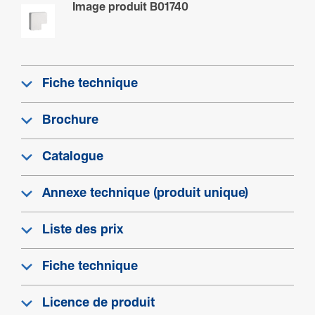
Condi­tions d'uti­li­sa­tion
Image produit B01740
Tempé­ra­ture de service
-5 - 60 °C
Fiche technique
Equi­pe­ment
Brochure
Avec film de protection
Non
Catalogue
Configuration
Annexe technique (produit unique)
Avec trai­te­ment anti­bac­té­rien
Liste des prix
Non
Fiche technique
Produit compatible avec
Licence de produit
TA-E/EN 80x40, TA-G/GN 80x40