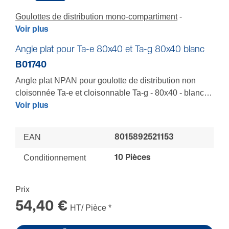
Goulottes de distribution mono-compartiment
Voir plus
Angle plat pour Ta-e 80x40 et Ta-g 80x40 blanc
B01740
Angle plat NPAN pour goulotte de distribution non
cloisonnée Ta-e et cloisonnable Ta-g - 80x40 - blanc
RAL9010
Voir plus
Pour épouser au mieux tous les volumes d'une pièce -
Composant clipsable pour un recouvrement total des
EAN
8015892521153
coupes mêmes imprécises des socles et couvercles -
Tenue renforcée
Conditionnement
10 Pièces
LES + : Finition parfaite - Installation sécurisée
Prix
54,40 €
HT/ Pièce
*