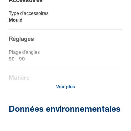
Acces­soires
Type d'ac­ces­soires
Moulé
Réglages
Plage d'angles
90 - 90
Matière
Voir plus
Maté­riau
Acry­lo­ni­trile buta­diène styrène (ABS)
Trai­te­ment
Données environnementales
Non traité
Couleur
Blanc