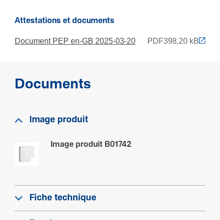
Code RAL
Attestations et documents
9010
Document PEP en-GB 2025-03-20
PDF
398,20 kB
Sécu­rité
Résis­tance aux chocs IK
Documents
IK08
Classe de protection (IP)
IP40
Image produit
Image produit B01742
Normes
Convient pour l'in­té­grité fonc­tion­nelle selon DIN4102-
12
Non
Fiche technique