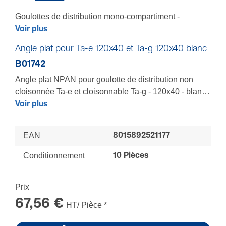
Goulottes de distribution mono-compartiment
Voir plus
Angle plat pour Ta-e 120x40 et Ta-g 120x40 blanc
B01742
Angle plat NPAN pour goulotte de distribution non
cloisonnée Ta-e et cloisonnable Ta-g - 120x40 - blanc
RAL9010
Voir plus
Pour épouser au mieux tous les volumes d'une pièce -
Composant clipsable pour un recouvrement total des
EAN
8015892521177
coupes mêmes imprécises des socles et couvercles -
Tenue renforcée
Conditionnement
10 Pièces
LES + : Finition parfaite - Installation sécurisée
Prix
67,56 €
HT/ Pièce
*