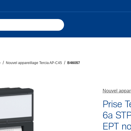
e
Nouvel appareillage Tercia AP-C45
B46057
Nouvel appar
Prise 
6a STP
EPT no