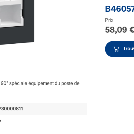
B4605
Prix
58,09 
Trouv
 90° spéciale équipement du poste de
730000811
e