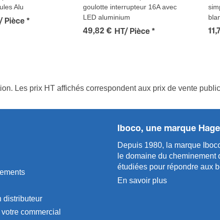
ules Alu
goulotte interrupteur 16A avec
sim
LED aluminium
bla
/ Pièce
*
49,82 €
11,
HT/ Pièce
*
tion. Les prix HT affichés correspondent aux prix de vente publ
Iboco, une marque Hage
Depuis 1980, la marque Iboco
le domaine du chemi­n­ement de 
étudiées pour répondre aux be
gements
En savoir plus
 distributeur
 votre commercial