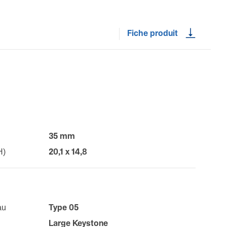
Fiche produit
35 mm
H)
20,1 x 14,8
au
Type 05
Large Keys­tone