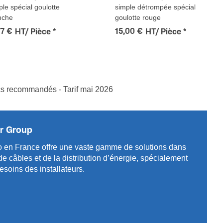
ple spécial goulotte
simple détrompée spécial
nche
goulotte rouge
77 €
15,00 €
HT/ Pièce
*
HT/ Pièce
*
ics recommandés - Tarif mai 2026
r Group
 en France offre une vaste gamme de solut­ions dans
câbles et de la distri­bution d’énergie, spéci­a­l­ement
soins des installa­teurs.