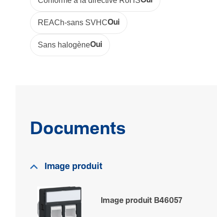
Conforme à la directive RoHS
Oui
REACh-sans SVHC
Oui
Sans halogène
Oui
Documents
Image produit
Image produit B46057