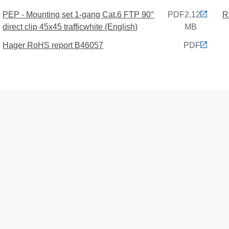
PEP - Mounting set 1-gang Cat.6 FTP 90°
PDF
2,12
R
direct clip 45x45 trafficwhite (English)
MB
Hager RoHS report B46057
PDF