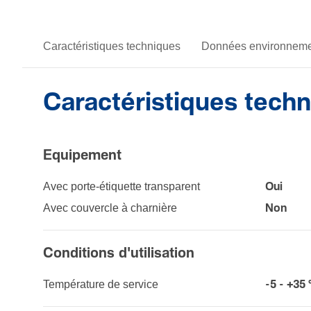
Caractéristiques techniques
Données environneme
Caractéristiques tech
Equi­pe­ment
Avec porte-­étiquette trans­pa­rent
Oui
Avec couvercle à char­nière
Non
Condi­tions d'uti­li­sa­tion
Tempé­ra­ture de service
-5 - +35 