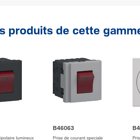
s produits de cette gamm
B46063
B4
bipolaire lumineux
Prise de courant speciale
Pri