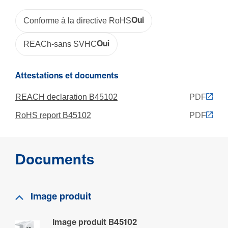
Profondeur
32 mm
Conforme à la directive RoHS
Oui
Profondeur des boîtes d'en­cas­tre­ment
REACh-sans SVHC
Oui
40 mm
Attestations et documents
Connec­ti­vité
REACH declaration B45102
PDF
Orien­ta­tion connec­teur (sup­port Data)
Droit
RoHS report B45102
PDF
Type de montage
Fixation par vis, Fixation par enclique­tage, En saillie
Documents
Equi­pe­ment
Image produit
Blindé
Non
Image produit B45102