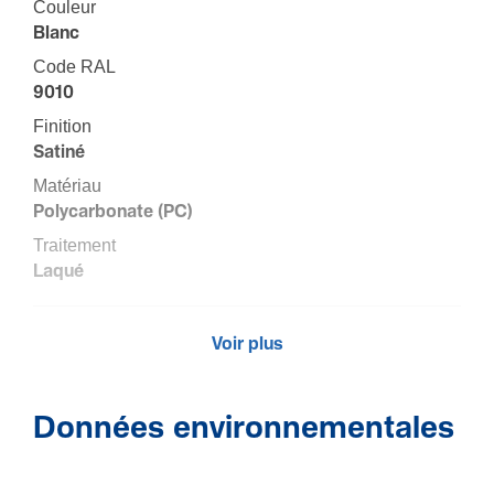
Couleur
Blanc
Code RAL
9010
Fini­tion
Satiné
Maté­riau
Polycarbonate (PC)
Trai­te­ment
Laqué
Dimen­sions
Voir plus
Hauteur
45 mm
Données environnementales
Largeur
45 mm