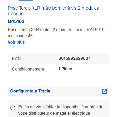
Prise Tercia XLR mâle bornier à vis 2 modules
blanche
B45102
Prise Tercia XLR mâle - 2 modules - blanc RAL9010 -
à clipsage 45
Compatible avec tous les produits Tercia, équipez
Voir plus
goulottes, colonnes, colonnettes, boîtes de sol et
nourrices - 4 points d'accroche - Bornier à vis - 1 sortie
EAN
8015892629637
Conditionnement
1 Pièce
Configurateur Tercia
En fin de vie: vérifier la disponibilité auprès de
votre distributeur de matériel électrique