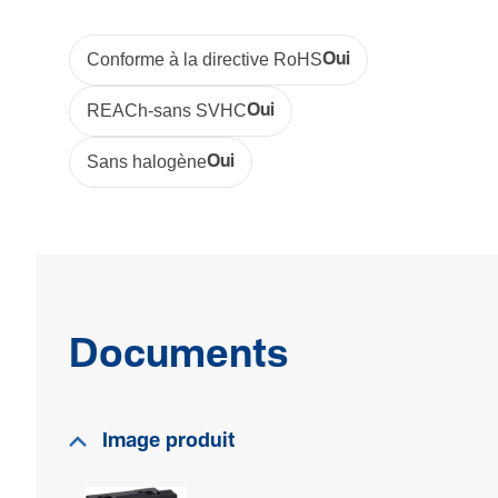
Conforme à la directive RoHS
Oui
REACh-sans SVHC
Oui
Sans halogène
Oui
Documents
Image produit