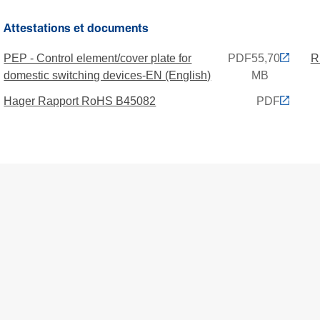
Attestations et documents
PEP - Control element/cover plate for
PDF
55,70
R
domestic switching devices-EN (English)
MB
Hager Rapport RoHS B45082
PDF