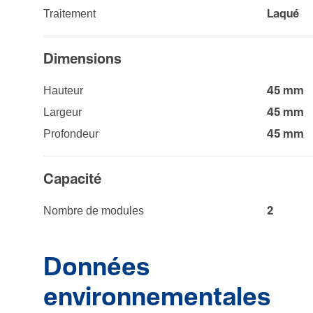
Trai­te­ment
Laqué
Dimen­sions
Hauteur
45 mm
Largeur
45 mm
Profondeur
45 mm
Capa­cité
Nombre de modules
2
Données
environnementales