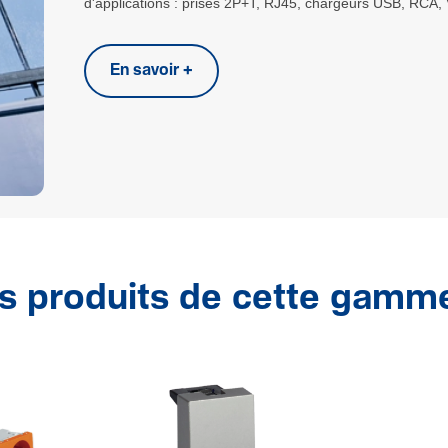
d'applications : prises 2P+T, RJ45, chargeurs USB, RCA, 
En savoir +
s produits de cette gamm