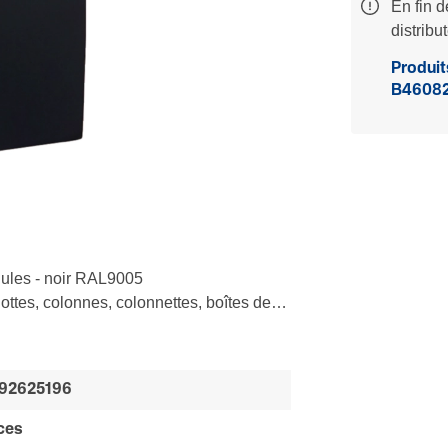
En fin d
distribu
Produits
B4608
ules - noir RAL9005
ottes, colonnes, colonnettes, boîtes de
92625196
ces