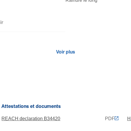
Rainuré le long
ir
Voir plus
Attestations et documents
REACH declaration B34420
PDF
H
, 750 N)