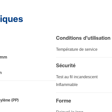
niques
Condi­tions d'uti­li­sa­tion
Tempé­ra­ture de service
0 mm
Sécu­rité
m
Test au fil incan­des­cent
Inflam­mable
ylène (PP)
Forme