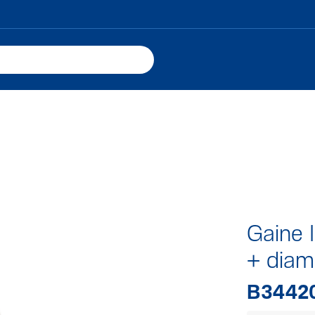
Gaine 
+ diamè
B3442