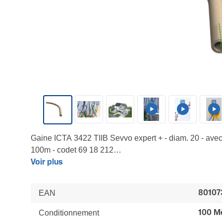
Gaine ICTA 3422 TIIB Sevvo expert + - diam. 20 - avec 
100m - codet 69 18 212
Répond aux exigences Enedis pour les installations 
Voir plus
souterraines, sur façade, branchement panneau photovo
Mémoire de forme limitée - Résistante a l’écrasement 
EAN
80107
composants de repérage, de racordement et d'identific
LES + : mise en oeuvre facilitée - applications diverse
Conditionnement
100 M