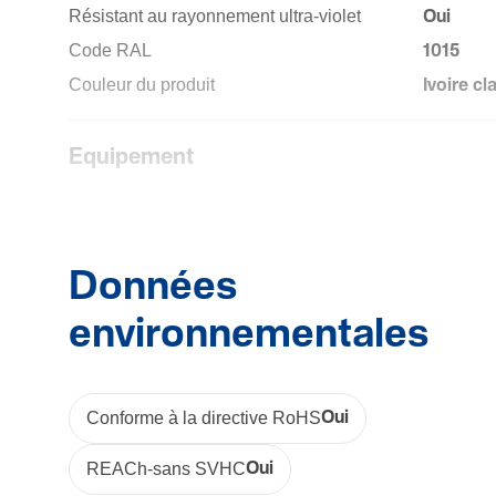
Résistant au rayon­ne­ment ultra-­violet
Oui
Code RAL
1015
Couleur du produit
Ivoire cla
Equi­pe­ment
Avec tire-fil
Oui
Installation, montage
Données
environnementales
Revê­te­ment intérieur lubrifié
Oui
Fonc­tions méca­niques
Conforme à la directive RoHS
Oui
Classe de résis­tance à l'écra­se­ment
3 (moyen
REACh-sans SVHC
Oui