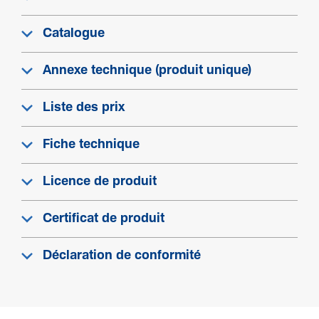
Type de montage
Catalogue
Fixation par vis
Annexe technique (produit unique)
Installation, montage
Liste des prix
Montage sur
Platine de fixation
Fiche technique
Licence de produit
Courant élec­trique
Certificat de produit
Résiste aux courants de fuite
Oui
Déclaration de conformité