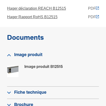
Hager déclaration REACH B12515
PDF
Fonc­tions
Hager Rapport RoHS B12515
PDF
Autoex­tin­guible
Oui
Documents
Archi­tec­ture
Flexible
Image produit
Non
Image produit B12515
Configuration
Paroi laté­rale
Estampé
Fiche technique
Brochure
Connec­ti­vité