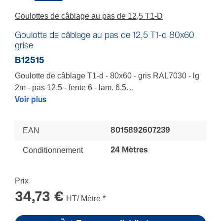
Goulottes de câblage au pas de 12,5 T1-D
Goulotte de câblage au pas de 12,5 T1-d 80x60
grise
B12515
Goulotte de câblage T1-d - 80x60 - gris RAL7030 - lg
2m - pas 12,5 - fente 6 - lam. 6,5
Pour organiser armoires et coffrets d'automatismes,
Voir plus
contrôle de commandes et distribution de petite
puissance - Goulotte rigide - Pellicule de gomme jaune
EAN
8015892607239
sur lamelles pour protection du câbleur - Hauteur de
semelle garantissant une protection électrique - Socle
Conditionnement
24 Mètres
prédécoupé pour casse en une seule fois -
Récupération des chutes grâce au profil en V -
Prix
Solutions de repérage variées et performantes
34,73 €
HT/ Mètre
*