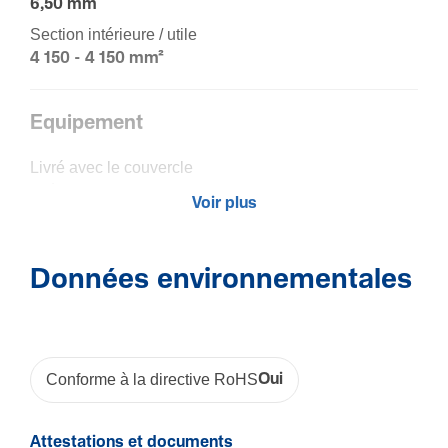
6,50 mm
Section intérieure / utile
4 150 - 4 150 mm²
Equi­pe­ment
Livré avec le couvercle
Oui
Voir plus
Matière
Données environnementales
Maté­riau
Poly­vi­nyl­chlo­ride (PVC)
Couleur
Gris
Conforme à la directive RoHS
Oui
Code RAL
7030
Attestations et documents