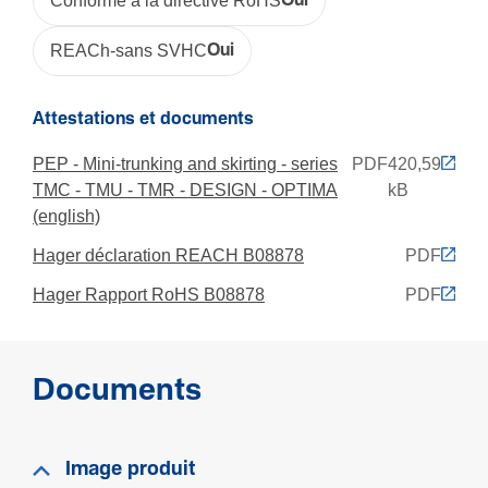
Code RAL
Conforme à la directive RoHS
Oui
9010
REACh-sans SVHC
Oui
Sécu­rité
Attestations et documents
Résis­tance aux chocs IK
PEP - Mini-trunking and skirting - series
PDF
420,59
IK07
TMC - TMU - TMR - DESIGN - OPTIMA
kB
Classe de protection (IP)
(english)
IP40
Hager déclaration REACH B08878
PDF
Hager Rapport RoHS B08878
PDF
Normes
Convient pour l'in­té­grité fonc­tion­nelle selon DIN4102-
12
Documents
Non
Condi­tions d'uti­li­sa­tion
Image produit