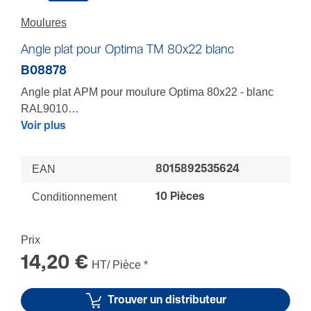
Moulures
Angle plat pour Optima TM 80x22 blanc
B08878
Angle plat APM pour moulure Optima 80x22 - blanc
RAL9010
Pour épouser au mieux tous les volumes d'une pièce -
Voir plus
Composants clipsables pour un recouvrement total
des coupes mêmes imprécises des socles et
EAN
8015892535624
couvercles
LES + : Finition parfaite - Installation sécurisée
Conditionnement
10 Pièces
Prix
14,20 €
HT/ Pièce
*
Trouver un distributeur