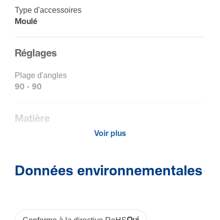
Type d'ac­ces­soires
Moulé
Réglages
Plage d'angles
90 - 90
Matière
Voir plus
Maté­riau
Acry­lo­ni­trile buta­diène styrène (ABS)
Trai­te­ment
Données environnementales
Non traité
Couleur
Blanc