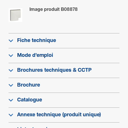
Tempé­ra­ture de service
Image produit B08878
-15 - 60 °C
Equi­pe­ment
Fiche technique
Avec film de protection
Non
Mode d'emploi
Brochures techniques & CCTP
Configuration
Avec trai­te­ment anti­bac­té­rien
Brochure
Non
Catalogue
Produit compatible avec
Annexe technique (produit unique)
Optima TM 80x22