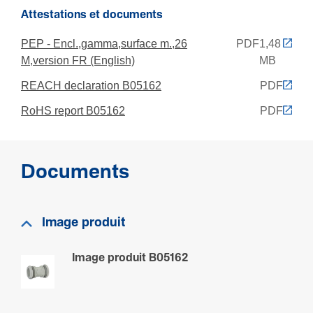
Attestations et documents
PEP - Encl.,gamma,surface m.,26
PDF
1,48
M,version FR (English)
MB
REACH declaration B05162
PDF
RoHS report B05162
PDF
Documents
Image produit
Image produit B05162