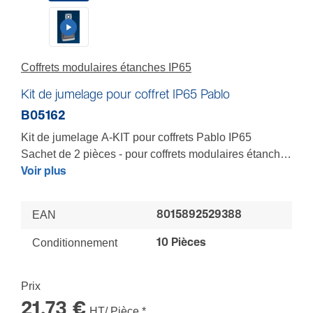
Coffrets modu­laires étanches IP65
Kit de jumelage pour coffret IP65 Pablo
B05162
Kit de jumelage A-KIT pour coffrets Pablo IP65
Sachet de 2 pièces - pour coffrets modulaires étanches
Pablo 12 à 54 modules - Prédécoupes latérales pour
Voir plus
jumelage des coffrets
(utilisation du A-KIT pour conserver l’indice de
EAN
8015892529388
protection)
Conditionnement
10 Pièces
Prix
21,73 €
HT/ Pièce
*