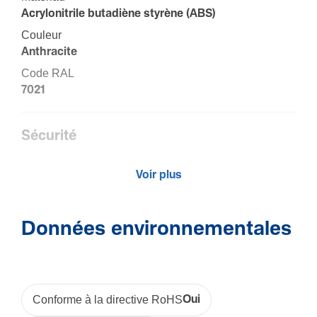
Acry­lo­ni­trile buta­diène styrène (ABS)
Couleur
Anthra­cite
Code RAL
7021
Sécu­rité
Classe de protection (IP)
Voir plus
IP40
Résis­tance aux chocs IK
IK07
Données environnementales
Produit compatible avec
TCN 69x23
Conforme à la directive RoHS
Oui