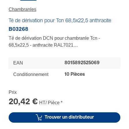
Chambranles
Té de dérivation pour Tcn 68,5x22,5 anthracite
B03268
Té de dérivation DCN pour chambranle Tcn -
68,5x22,5 - anthracite RAL7021
Pour dériver vers plinthe Tbn 81,5x22,5, moulures
Optima et goulottes auto-adhésives Tmr
EAN
8015892525069
Conditionnement
10 Pièces
Prix
20,42 €
HT/ Pièce
*
Trouver un distributeur