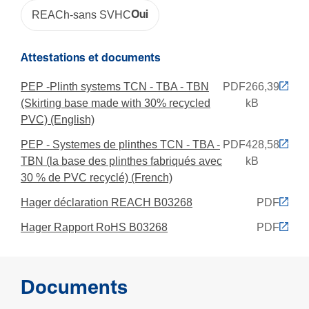
REACh-sans SVHC
Oui
Attestations et documents
PEP -Plinth systems TCN - TBA - TBN
PDF
266,39
(Skirting base made with 30% recycled
kB
PVC) (English)
PEP - Systemes de plinthes TCN - TBA -
PDF
428,58
TBN (la base des plinthes fabriqués avec
kB
30 % de PVC recyclé) (French)
Hager déclaration REACH B03268
PDF
Hager Rapport RoHS B03268
PDF
Documents