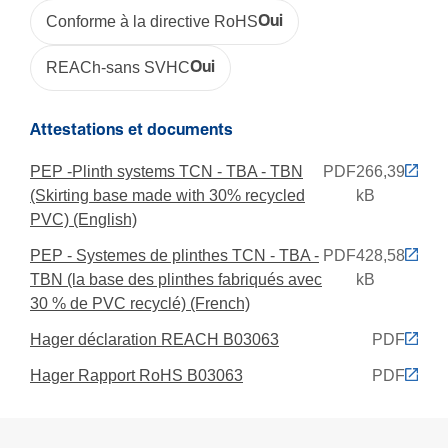
Résis­tance aux chocs IK
Conforme à la directive RoHS
Oui
IK07
REACh-sans SVHC
Oui
Produit compatible avec
Attestations et documents
TBN 82x23
PEP -Plinth systems TCN - TBA - TBN
PDF
266,39
(Skirting base made with 30% recycled
kB
PVC) (English)
PEP - Systemes de plinthes TCN - TBA -
PDF
428,58
TBN (la base des plinthes fabriqués avec
kB
30 % de PVC recyclé) (French)
Hager déclaration REACH B03063
PDF
Hager Rapport RoHS B03063
PDF