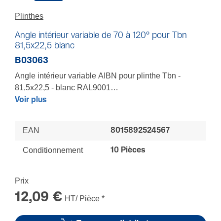
Plinthes
Angle intérieur variable de 70 à 120° pour Tbn
81,5x22,5 blanc
B03063
Angle intérieur variable AIBN pour plinthe Tbn -
81,5x22,5 - blanc RAL9001
Variabilité de 70° à 135° - Pour épouser au mieux tous
Voir plus
les volumes d'une pièce - Séparation des courants fort
et faible intégrée - Composants clipsables pour un
EAN
8015892524567
recouvrement total des coupes mêmes imprécises des
socles et couvercles
Conditionnement
10 Pièces
LES + : Respect des normes - Respect des rayons de
courbure - Mise en oeuvre facilitée - Finition soignée
Prix
12,09 €
HT/ Pièce
*