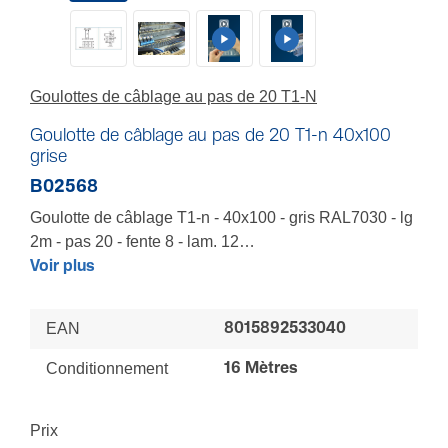
Goulottes de câblage au pas de 20 T1-N
Goulotte de câblage au pas de 20 T1-n 40x100
grise
B02568
Goulotte de câblage T1-n - 40x100 - gris RAL7030 - lg
2m - pas 20 - fente 8 - lam. 12
Pour organiser armoires et coffrets de distribution de
Voir plus
puissance, de pneumatique, de baie informatique -
Goulotte rigide - Pellicule de gomme jaune sur
EAN
8015892533040
lamelles pour protection des fils et du câbleur -
Hauteur de semelle garantissant une protection
Conditionnement
16 Mètres
électrique - Socle prédécoupé pour casse en une
seule fois - Lamelles avec ergots - Composants de
Prix
fixation nylon pour une isolation de classe 2