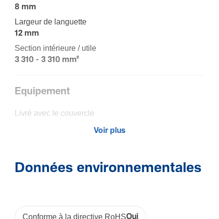
8 mm
Largeur de languette
12 mm
Section intérieure / utile
3 310 - 3 310 mm²
Equi­pe­ment
Livré avec le couvercle
Oui
Voir plus
Matière
Données environnementales
Maté­riau
Poly­vi­nyl­chlo­ride (PVC)
Couleur
Gris
Conforme à la directive RoHS
Oui