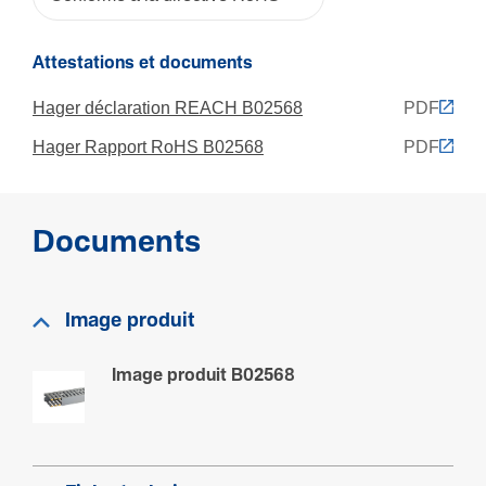
Code RAL
7030
Attestations et documents
Hager déclaration REACH B02568
PDF
Fonc­tions
Hager Rapport RoHS B02568
PDF
Autoex­tin­guible
Oui
Documents
Normes
Clas­se­ment UL 94
Image produit
V0
Image produit B02568
Archi­tec­ture
Flexible
Non