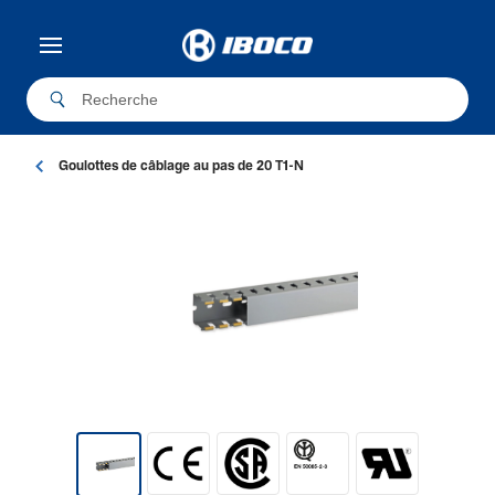
Goulottes de câblage au pas de 20 T1-N