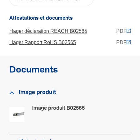
Code RAL
7030
Attestations et documents
Hager déclaration REACH B02565
PDF
Fonc­tions
Hager Rapport RoHS B02565
PDF
Autoex­tin­guible
Oui
Documents
Normes
Clas­se­ment UL 94
Image produit
V0
Image produit B02565
Archi­tec­ture
Flexible
Non