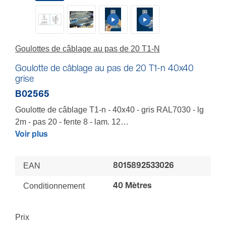
Goulottes de câblage au pas de 20 T1-N
Goulotte de câblage au pas de 20 T1-n 40x40
grise
B02565
Goulotte de câblage T1-n - 40x40 - gris RAL7030 - lg
2m - pas 20 - fente 8 - lam. 12
Pour organiser armoires et coffrets de distribution de
Voir plus
puissance, de pneumatique, de baie informatique -
Goulotte rigide - Pellicule de gomme jaune sur
EAN
8015892533026
lamelles pour protection des fils et du câbleur -
Hauteur de semelle garantissant une protection
Conditionnement
40 Mètres
électrique - Socle prédécoupé pour casse en une
seule fois - Fixation sur porte performante -
Prix
Composants de fixation nylon pour une isolation de