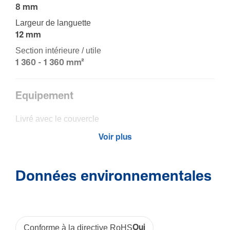
8 mm
Largeur de languette
12 mm
Section intérieure / utile
1 360 - 1 360 mm²
Equi­pe­ment
Livré avec le couvercle
Oui
Voir plus
Matière
Données environnementales
Maté­riau
Poly­vi­nyl­chlo­ride (PVC)
Couleur
Gris
Conforme à la directive RoHS
Oui