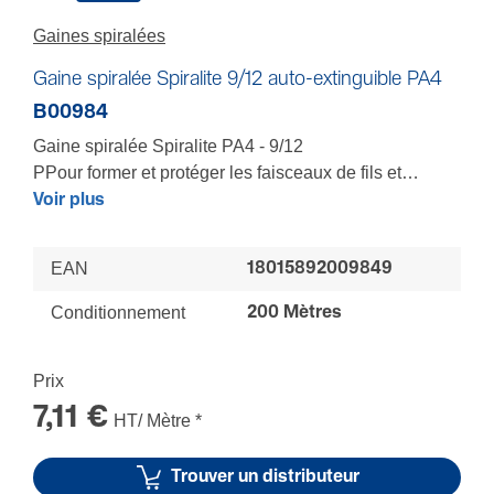
Gaines spira­lées
Gaine spiralée Spiralite 9/12 auto-extinguible PA4
B00984
Gaine spiralée Spiralite PA4 - 9/12
PPour former et protéger les faisceaux de fils et
organiser leur cheminement jusqu'aux endroits
Voir plus
difficiles d'accès - gaine en polyéthylène auto-
extinguible - livrée en couronne avec dévidoir
EAN
18015892009849
Conditionnement
200 Mètres
Prix
7,11 €
HT/ Mètre
*
Trouver un distributeur