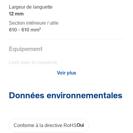
Largeur de languette
12 mm
Section intérieure / utile
610 - 610 mm²
Equi­pe­ment
Livré avec le couvercle
Oui
Voir plus
Matière
Données environnementales
Maté­riau
Poly­vi­nyl­chlo­ride (PVC)
Couleur
Gris
Conforme à la directive RoHS
Oui