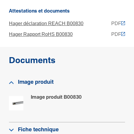
Code RAL
7030
Attestations et documents
Hager déclaration REACH B00830
PDF
Fonc­tions
Hager Rapport RoHS B00830
PDF
Autoex­tin­guible
Oui
Documents
Normes
Clas­se­ment UL 94
Image produit
V0
Image produit B00830
Archi­tec­ture
Flexible
Non
Fiche technique