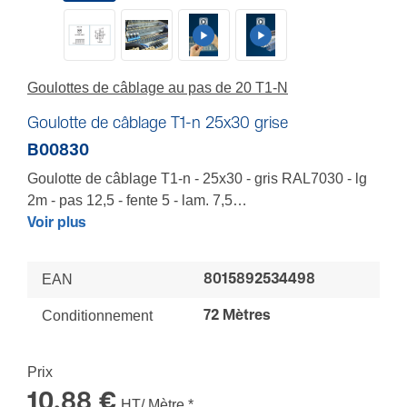
Goulottes de câblage au pas de 20 T1-N
Goulotte de câblage T1-n 25x30 grise
B00830
Goulotte de câblage T1-n - 25x30 - gris RAL7030 - lg
2m - pas 12,5 - fente 5 - lam. 7,5
Pour organiser armoires et coffrets de distribution de
Voir plus
puissance, de pneumatique, de baie informatique -
Goulotte rigide - Pellicule de gomme jaune sur
EAN
8015892534498
lamelles pour protection des fils et du câbleur -
Hauteur de semelle garantissant une protection
Conditionnement
72 Mètres
électrique - Socle prédécoupé pour casse en une
seule fois - Fixation sur porte performante -
Prix
Composants de fixation nylon pour une isolation de
classe 2
10,88 €
HT/ Mètre
*