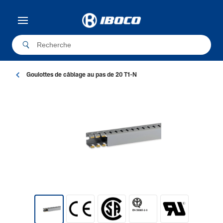
Goulottes de câblage au pas de 20 T1-N